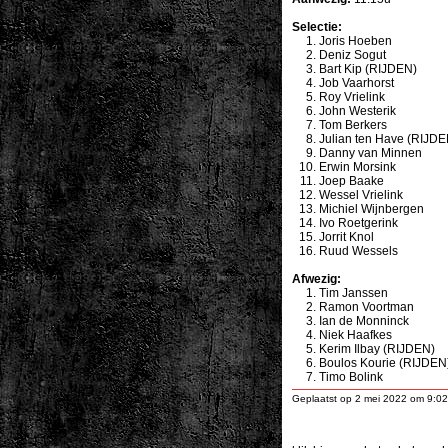
Selectie:
Joris Hoeben
Deniz Sogut
Bart Kip
(RIJDEN)
Job Vaarhorst
Roy Vrielink
John Westerik
Tom Berkers
Julian ten Have
(RIJDE
Danny van Minnen
Erwin Morsink
Joep Baake
Wessel Vrielink
Michiel Wijnbergen
Ivo Roetgerink
Jorrit Knol
Ruud Wessels
Afwezig:
Tim Janssen
Ramon Voortman
Ian de Monninck
Niek Haafkes
Kerim Ilbay
(RIJDEN)
Boulos Kourie
(RIJDEN
Timo Bolink
Geplaatst op 2 mei 2022 om 9:02