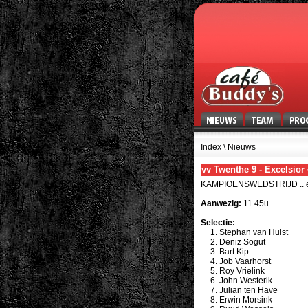
Index \ Nieuws
vv Twenthe 9 - Excelsior 
KAMPIOENSWEDSTRIJD .. en te
Aanwezig:
11.45u
Selectie:
Stephan van Hulst
Deniz Sogut
Bart Kip
Job Vaarhorst
Roy Vrielink
John Westerik
Julian ten Have
Erwin Morsink