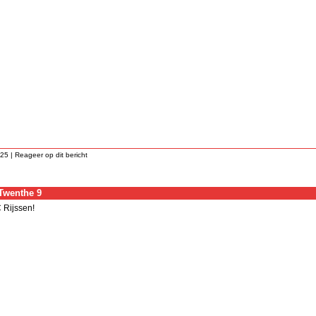
:25 |
Reageer op dit bericht
 Twenthe 9
 Rijssen!