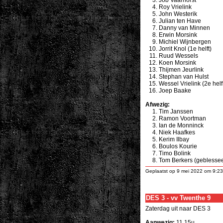
Job Vaarhorst
Roy Vrielink
John Westerik
Julian ten Have
Danny van Minnen
Erwin Morsink
Michiel Wijnbergen
Jorrit Knol
(1e helft)
Ruud Wessels
Koen Morsink
Thijmen Jeurlink
Stephan van Hulst
Wessel Vrielink (2e helf
Joep Baake
Afwezig:
Tim Janssen
Ramon Voortman
Ian de Monninck
Niek Haafkes
Kerim Ilbay
Boulos Kourie
Timo Bolink
Tom Berkers
(geblessee
Geplaatst op 9 mei 2022 om 9:23
DES 3 - vv Twenthe 9
Zaterdag uit naar DES 3
Aanwezig:
11.15u