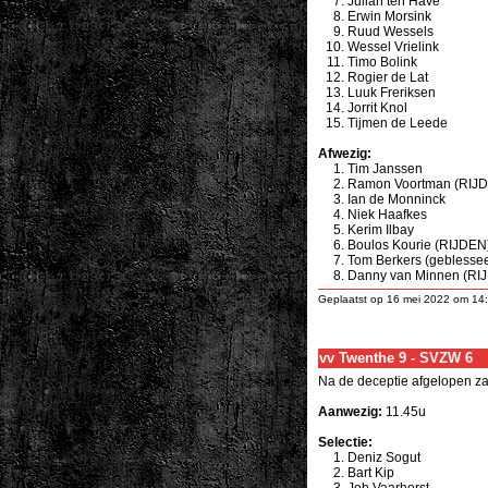
Julian ten Have
Erwin Morsink
Ruud Wessels
Wessel Vrielink
Timo Bolink
Rogier de Lat
Luuk Freriksen
Jorrit Knol
Tijmen de Leede
Afwezig:
Tim Janssen
Ramon Voortman
(RIJ
Ian de Monninck
Niek Haafkes
Kerim Ilbay
Boulos Kourie
(RIJDEN
Tom Berkers
(geblessee
Danny van Minnen
(RI
Geplaatst op 16 mei 2022 om 14
vv Twenthe 9 - SVZW 6
Na de deceptie afgelopen z
Aanwezig:
11.45u
Selectie:
Deniz Sogut
Bart Kip