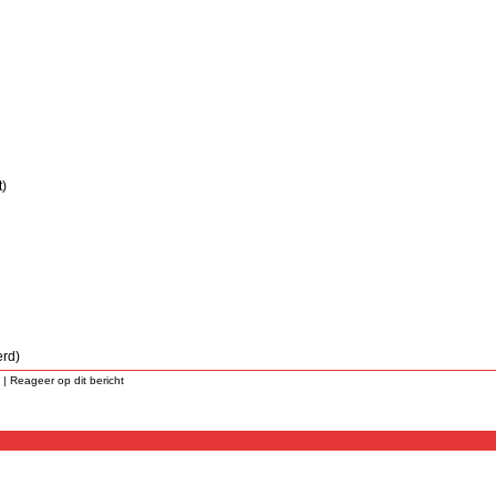
t)
rd)
 |
Reageer op dit bericht