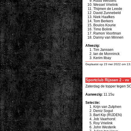
Ruud Wessels
Wessel Vrielink
Thijmen de Leede
David Zunnebeld
Niek Haafkes
Tom Berkers
Boulos Kourie
Timo Bolink
Ramon Voortman
Danny van Minnen
Afwezig:
Tim Janssen
Ian de Monninck
Kerim Ilbay
Geplaatst op 23 mei 2022 om 13
Sportclub Rijssen 2 - vv
Zaterdag de topper tegen SC
Aanwezig:
11.15u
Selectie:
Krijn van Zutphen
Deniz Sogut
Bart Kip
(RIJDEN)
Job Vaarhorst
Roy Vrielink
John Westerik