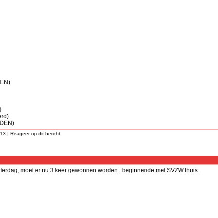
DEN)
)
rd)
JDEN)
:13 |
Reageer op dit bericht
aterdag, moet er nu 3 keer gewonnen worden.. beginnende met SVZW thuis.