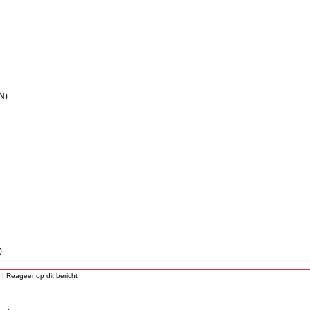
N)
)
 |
Reageer op dit bericht