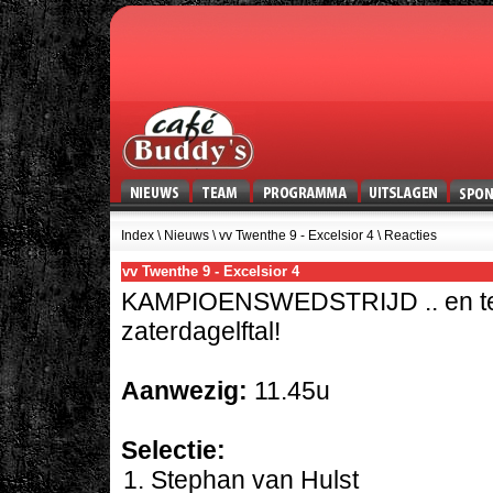
Index
\
Nieuws
\ vv Twenthe 9 - Excelsior 4 \ Reacties
vv Twenthe 9 - Excelsior 4
KAMPIOENSWEDSTRIJD .. en teve
zaterdagelftal!
Aanwezig:
11.45u
Selectie:
Stephan van Hulst