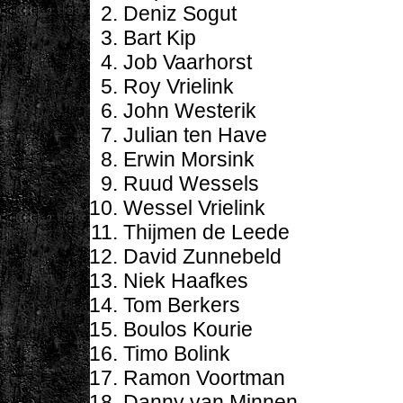
Deniz Sogut
Bart Kip
Job Vaarhorst
Roy Vrielink
John Westerik
Julian ten Have
Erwin Morsink
Ruud Wessels
Wessel Vrielink
Thijmen de Leede
David Zunnebeld
Niek Haafkes
Tom Berkers
Boulos Kourie
Timo Bolink
Ramon Voortman
Danny van Minnen